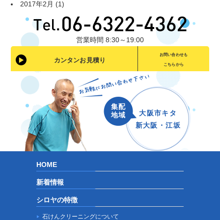
2017年2月
(1)
営業時間 8:30～19:00
お問い合わせも
カンタンお見積り
こちらから
集配
大阪市キタ
地域
新大阪・江坂
HOME
新着情報
シロヤの特徴
石けんクリーニングについて