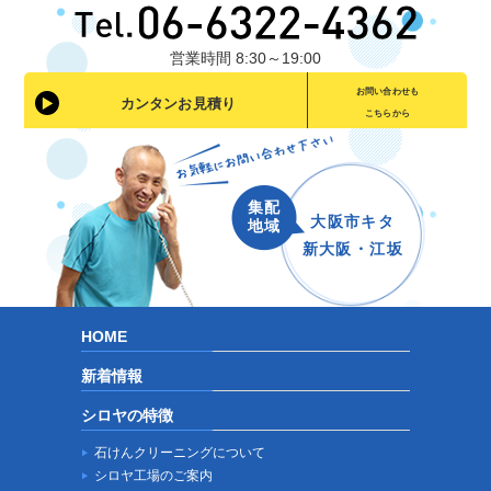
営業時間 8:30～19:00
お問い合わせも
カンタンお見積り
こちらから
集配
大阪市キタ
地域
新大阪・江坂
HOME
新着情報
シロヤの特徴
石けんクリーニングについて
シロヤ工場のご案内