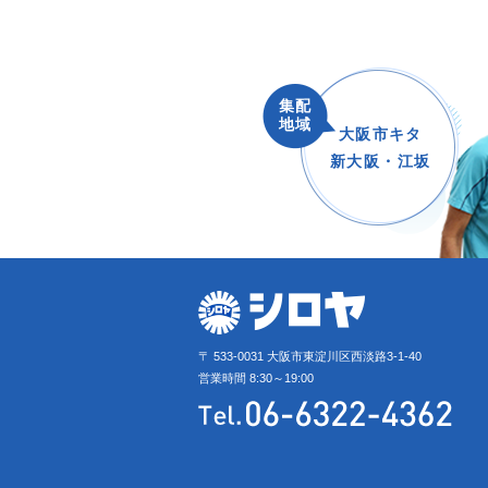
集配
地域
大阪市キタ
新大阪・江坂
〒 533-0031 大阪市東淀川区西淡路3-1-40
営業時間 8:30～19:00