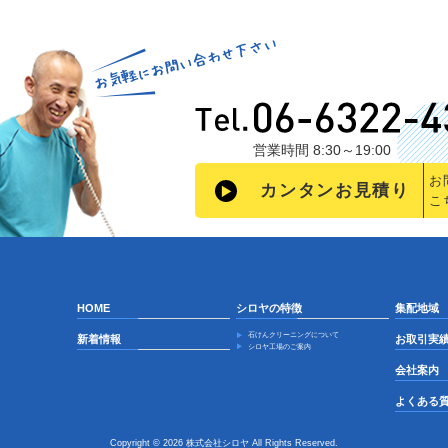
営業時間 8:30～19:00
お
カンタンお見積り
こ
HOME
シロヤの特徴
集配地域
石けんクリーニングについて
新着情報
お取引実
シロヤ工場のご案内
会社案内
よくある
Copyright © 2026 株式会社シロヤ All Rights Reserved.